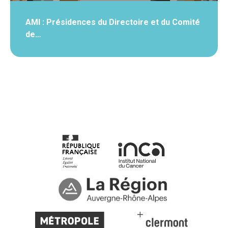
AMI : Présidences du Directoire et du Comité
de…