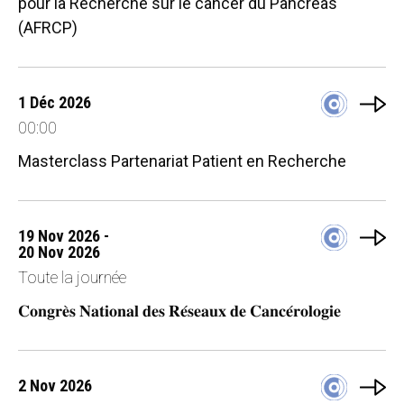
pour la Recherche sur le cancer du Pancréas
(AFRCP)
1 Déc 2026
00:00
Masterclass Partenariat Patient en Recherche
19 Nov 2026 -
20 Nov 2026
Toute la journée
𝐂𝐨𝐧𝐠𝐫𝐞̀𝐬 𝐍𝐚𝐭𝐢𝐨𝐧𝐚𝐥 𝐝𝐞𝐬 𝐑𝐞́𝐬𝐞𝐚𝐮𝐱 𝐝𝐞 𝐂𝐚𝐧𝐜𝐞́𝐫𝐨𝐥𝐨𝐠𝐢𝐞
2 Nov 2026