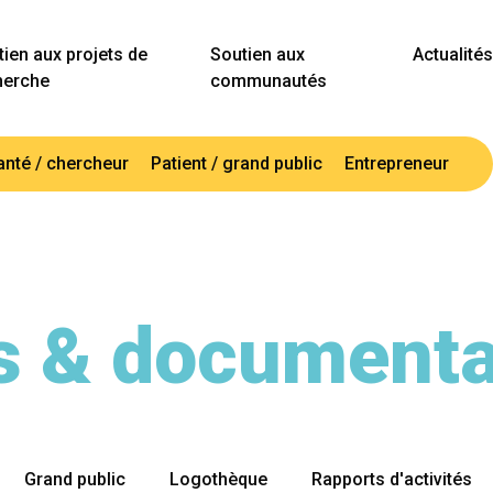
ien aux projets de
Soutien aux
Actualités
herche
communautés
anté / chercheur
Patient / grand public
Entrepreneur
ls & documenta
Grand public
Logothèque
Rapports d'activités