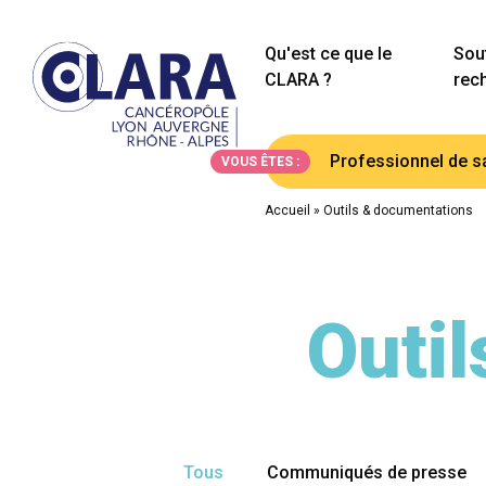
Qu'est ce que le
Sout
CLARA ?
rec
Professionnel de s
VOUS ÊTES :
Accueil
»
Outils & documentations
Outi
Tous
Communiqués de presse