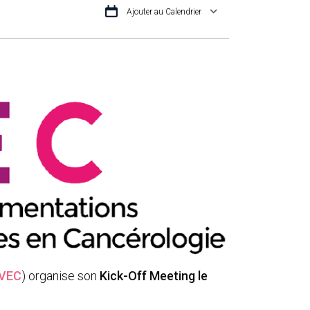
Ajouter au Calendrier
TÉLÉCHARGER ICS
CALENDRIER G
VEC
) organise son
Kick-Off Meeting le