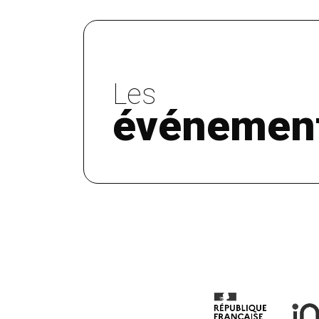
Les
événemen