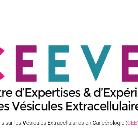
ns sur les
V
ésicules
E
xtracellulaires en
C
ancérologie (
CEE