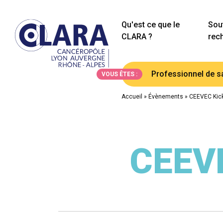
Qu'est ce que le
Sout
CLARA ?
rec
Professionnel de s
VOUS ÊTES :
Accueil
»
Évènements
»
CEEVEC Kick
CEEVE