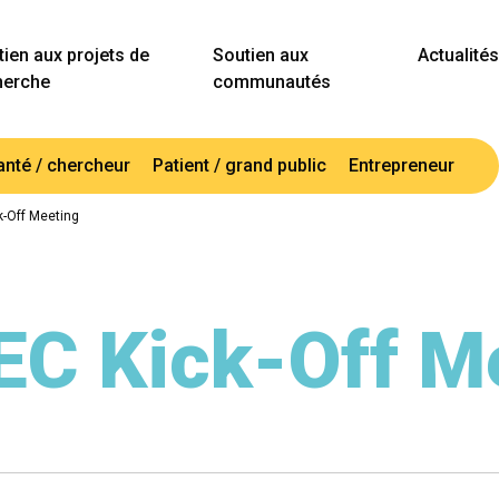
ien aux projets de
Soutien aux
Actualités
herche
communautés
anté / chercheur
Patient / grand public
Entrepreneur
-Off Meeting
C Kick-Off M