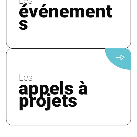
Les
événement
s
Les
appels à
projets