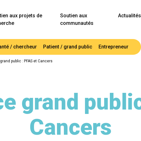
ien aux projets de
Soutien aux
Actualités
herche
communautés
anté / chercheur
Patient / grand public
Entrepreneur
grand public : PFAS et Cancers
e grand public
Cancers