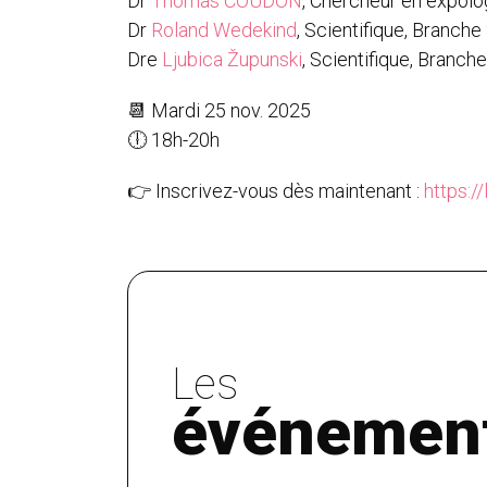
Dr
Thomas COUDON
, Chercheur en expol
Dr
Roland Wedekind
, Scientifique, Branch
Dre
Ljubica Župunski
, Scientifique, Branc
📆 Mardi 25 nov. 2025
🕕 18h-20h
👉 Inscrivez-vous dès maintenant :
https:/
Les
événemen