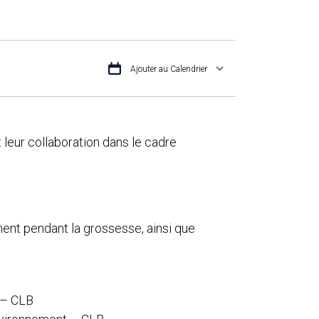
Ajouter au Calendrier
TÉLÉCHARGER ICS
CALENDRIER G
 leur collaboration dans le cadre
ment pendant la grossesse, ainsi que
 – CLB