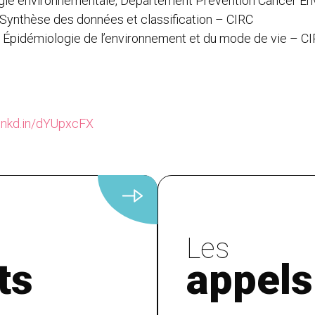
ogie environnementale, Département Prévention Cancer E
e Synthèse des données et classification – CIRC
he Épidémiologie de l’environnement et du mode de vie – C
/lnkd.in/dYUpxcFX
Les
ts
appels