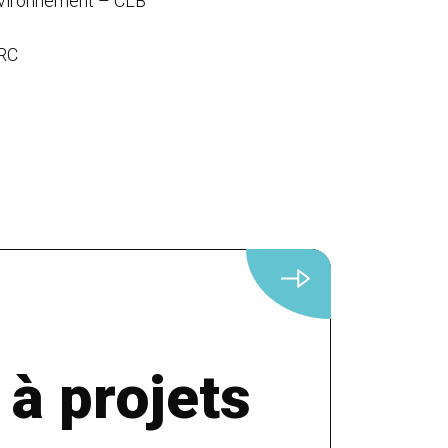
nvironnement – CLB
IRC
 à projets