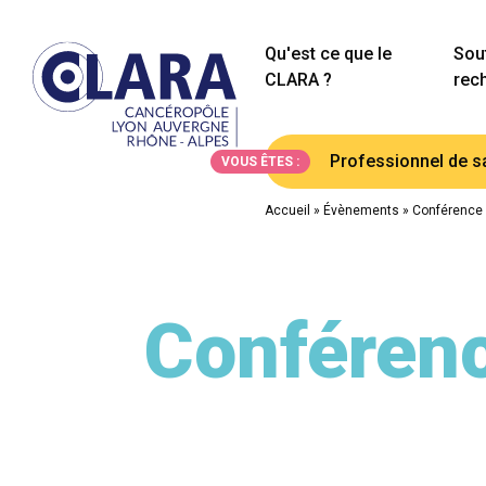
Qu'est ce que le
Sout
CLARA ?
rec
Professionnel de s
VOUS ÊTES :
Accueil
»
Évènements
»
Conférence 
Conférenc