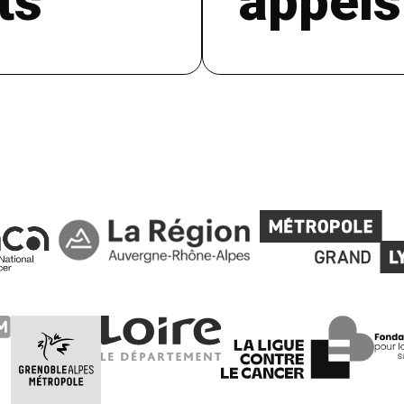
ts
appels