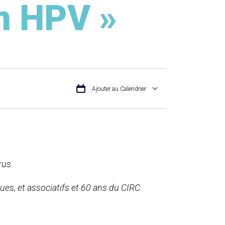
on HPV »
Ajouter au Calendrier
TÉLÉCHARGER ICS
CALENDRIER G
rus.
ues, et associatifs et 60 ans du CIRC.