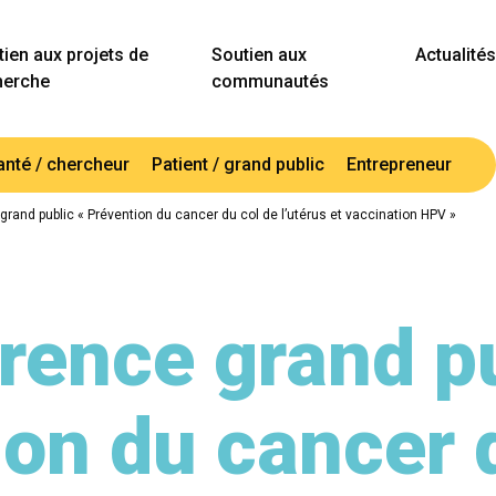
ien aux projets de
Soutien aux
Actualités
herche
communautés
anté / chercheur
Patient / grand public
Entrepreneur
rand public « Prévention du cancer du col de l’utérus et vaccination HPV »
rence grand pu
on du cancer 