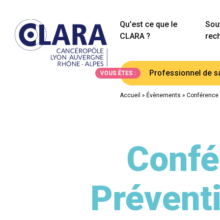
Qu'est ce que le
Sout
CLARA ?
rec
Professionnel de s
VOUS ÊTES :
Accueil
»
Évènements
»
Conférence g
Confé
Préventi