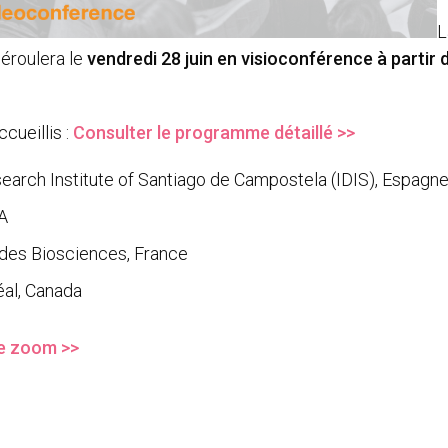
L
éroulera le
vendredi 28 juin en visioconférence à partir 
cueillis :
Consulter le programme détaillé >>
earch Institute of Santiago de Campostela (IDIS), Espagn
SA
e des Biosciences, France
éal, Canada
me zoom >>