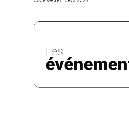
Code secret : CRCL2024
Les
événemen