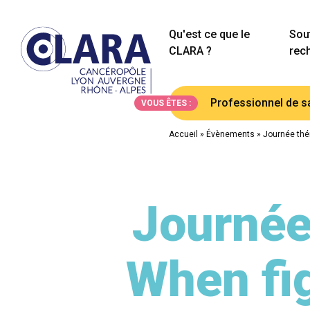
Qu'est ce que le
Sout
CLARA ?
rec
Professionnel de s
VOUS ÊTES :
Accueil
»
Évènements
»
Journée thé
Journée
When fi