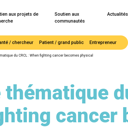
ien aux projets de
Soutien aux
Actualités
herche
communautés
anté / chercheur
Patient / grand public
Entrepreneur
matique du CRCL : When fighting cancer becomes physical
 thématique d
ghting cancer