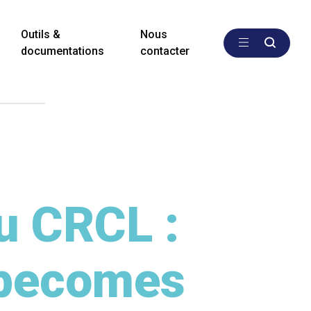
Outils &
Nous
documentations
contacter
u CRCL :
 becomes