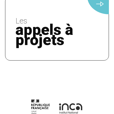
Les
appels à
projets