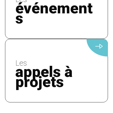
événement
s
Les
appels à
projets