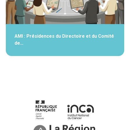
AMI : Présidences du Directoire et du Comité
de…