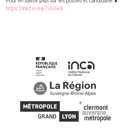
Pour en savoir plus sur les postes et candidater ⬇️
https://lnkd.in/ew7VG6kX