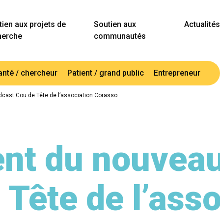
ien aux projets de
Soutien aux
Actualités
herche
communautés
anté / chercheur
Patient / grand public
Entrepreneur
ast Cou de Tête de l’association Corasso
nt du nouveau
 Tête de l’asso