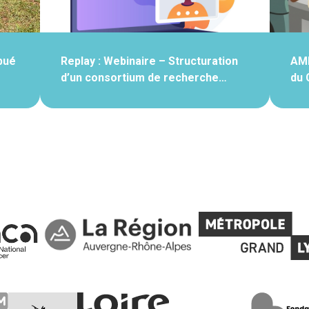
bué
Replay : Webinaire – Structuration
AMI
d’un consortium de recherche…
du 