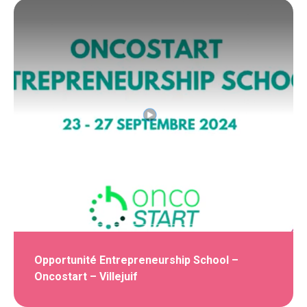
Opportunité Entrepreneurship School –
Oncostart – Villejuif