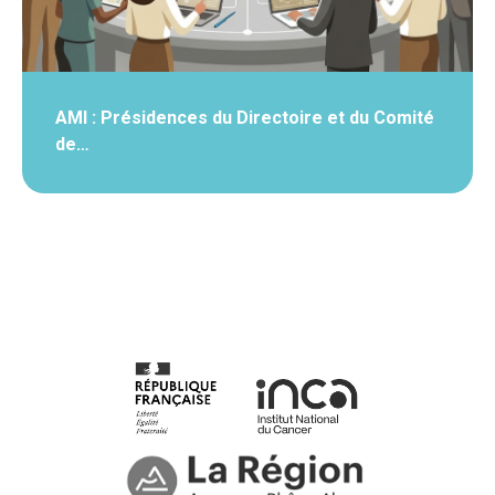
AMI : Présidences du Directoire et du Comité
de…