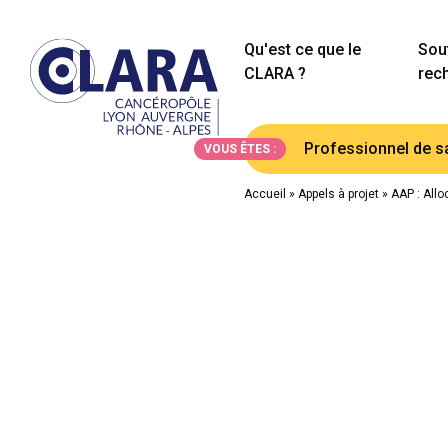
Qu'est ce que le
Sout
CLARA ?
rec
Professionnel de s
VOUS ÊTES :
Accueil
»
Appels à projet
»
AAP : Allo