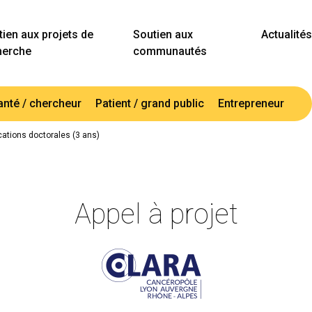
ien aux projets de
Soutien aux
Actualités
herche
communautés
anté / chercheur
Patient / grand public
Entrepreneur
cations doctorales (3 ans)
Appel à projet