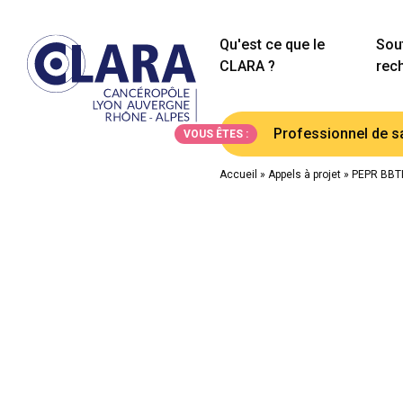
Qu'est ce que le
Sout
CLARA ?
rec
Professionnel de s
VOUS ÊTES :
Accueil
»
Appels à projet
»
PEPR BBTI 