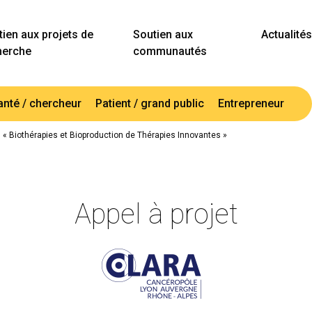
ien aux projets de
Soutien aux
Actualités
herche
communautés
anté / chercheur
Patient / grand public
Entrepreneur
« Biothérapies et Bioproduction de Thérapies Innovantes »
Appel à projet