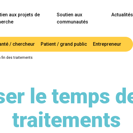
ien aux projets de
Soutien aux
Actualités
herche
communautés
anté / chercheur
Patient / grand public
Entrepreneur
 fin des traitements
er le temps de
traitements