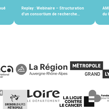
bué
Replay : Webinaire – Structuration
AMI
d’un consortium de recherche…
du 