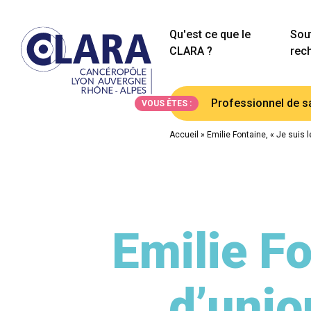
Qu'est ce que le
Sout
CLARA ?
rec
Professionnel de s
VOUS ÊTES :
Accueil
»
Emilie Fontaine, « Je suis le
Emilie Fo
d’union