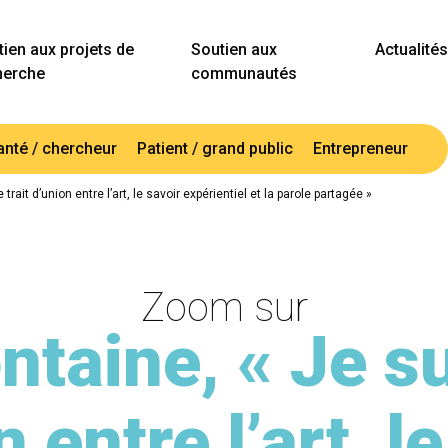
ien aux projets de
Soutien aux
Actualités
herche
communautés
anté / chercheur
Patient / grand public
Entrepreneur
 trait d’union entre l’art, le savoir expérientiel et la parole partagée »
Zoom sur
ntaine, « Je sui
 entre l’art, l