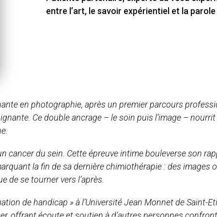
entre l’art, le savoir expérientiel et la parol
nante en photographie, après un premier parcours professi
oignante. Ce double ancrage – le soin puis l’image – nourrit 
ne.
d’un cancer du sein. Cette épreuve intime bouleverse son ra
 marquant la fin de sa dernière chimiothérapie : des images o
ue de se tourner vers l’après.
tuation de handicap » à l’Université Jean Monnet de Saint-
er, offrant écoute et soutien à d’autres personnes confront