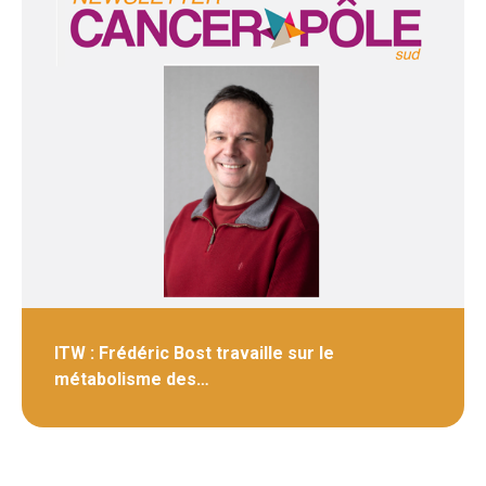
ITW : Frédéric Bost travaille sur le
métabolisme des…