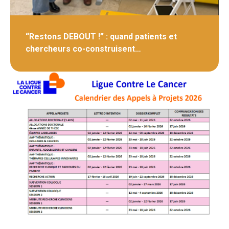
“Restons DEBOUT !” : quand patients et
chercheurs co-construisent…