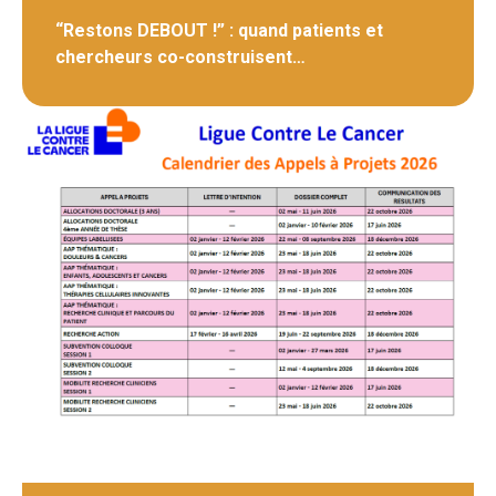
“Restons DEBOUT !” : quand patients et
chercheurs co-construisent…