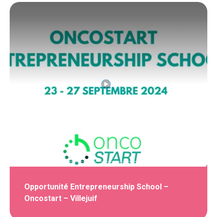
Opportunité Entrepreneurship School –
Oncostart – Villejuif