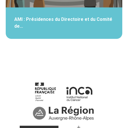
AMI : Présidences du Directoire et du Comité
de…