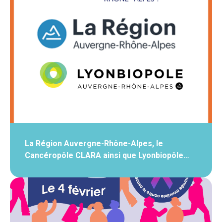
La Région Auvergne-Rhône-Alpes, le
Cancéropôle CLARA ainsi que Lyonbiopôle…